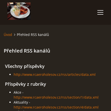
Úvod
Přehled RSS kanálů
ÚVOD
Přehled RSS kanálů
O NÁS
ČLENOVÉ
Všechny příspěvky
http://www.rcaeroholesov.cz/rss/articles/data.xml
FOTOALBUM
Příspěvky z rubriky
Akce -
POČASÍ
http://www.rcaeroholesov.cz/rss/section/1/data.xml
Aktuality -
http://www.rcaeroholesov.cz/rss/section/4/data.xml
AKCE