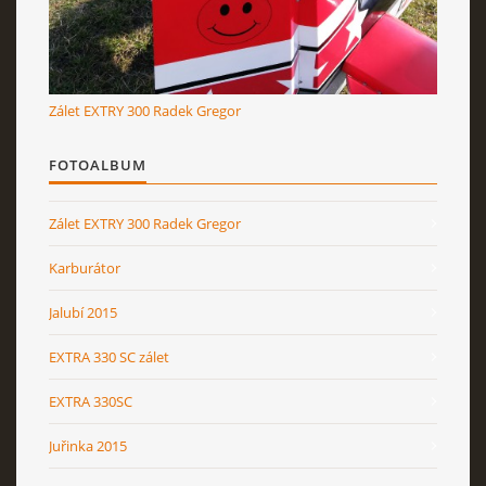
RcAeroHolešov
Zálet EXTRY 300 Radek Gregor
info@rcaeroholesov.cz
FOTOALBUM
© 2026 eStránky.cz
|
RSS
|
Aktualizováno: 1. 12. 2023
Zálet EXTRY 300 Radek Gregor
Karburátor
Jalubí 2015
EXTRA 330 SC zálet
EXTRA 330SC
Juřinka 2015