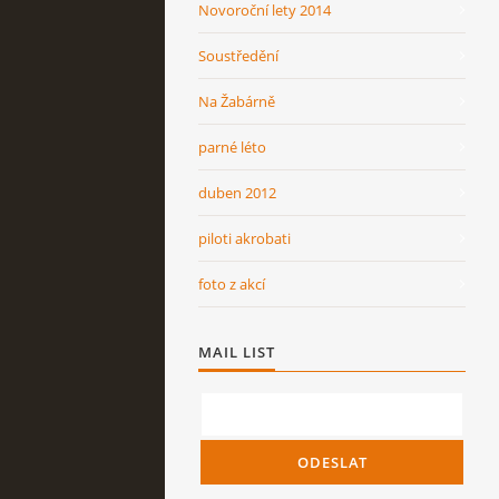
Novoroční lety 2014
Soustředění
Na Žabárně
parné léto
duben 2012
piloti akrobati
foto z akcí
MAIL LIST