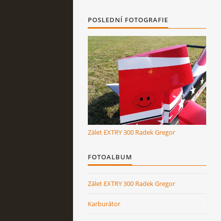
POSLEDNÍ FOTOGRAFIE
Zálet EXTRY 300 Radek Gregor
FOTOALBUM
Zálet EXTRY 300 Radek Gregor
Karburátor