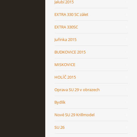
Jalubí 2015
EXTRA 330 SC zálet
EXTRA 330SC
Juřinka 2015
BUDKOVICE 2015
MISKOVICE
HOLÍČ 2015
Oprava SU 29 v obrazech
Bydlík
Nové SU 29 Krillmodel
SU 26