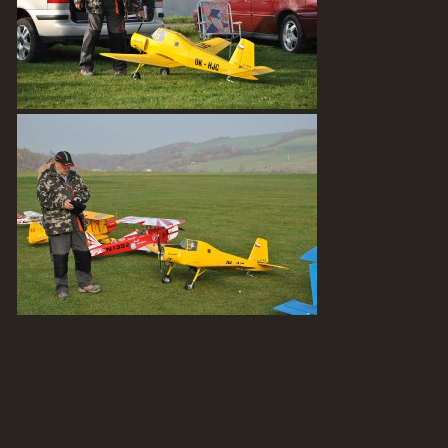
AKTUALITY
ODKAZY
DISKUZE
ZÁLIBY
NAVIJÁK PRO START VĚTRONĚ
AKCE PRO ROK 2016
PLOCHA HOLEŠOV