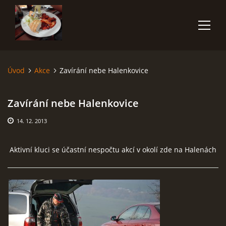
Úvod
Akce
Zavírání nebe Halenkovice
ÚVOD
Zavírání nebe Halenkovice
O NÁS
14. 12. 2013
ČLENOVÉ
Aktivní kluci se účastní nespočtu akcí v okolí zde na Halenách
FOTOALBUM
POČASÍ
AKCE