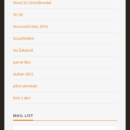
Nové SU 29 Krillmodel
SU 26
Novoroční lety 2014
Soustředění
Na Žabárně
parné léto
duben 2012
piloti akrobati
foto z akcí
MAIL LIST