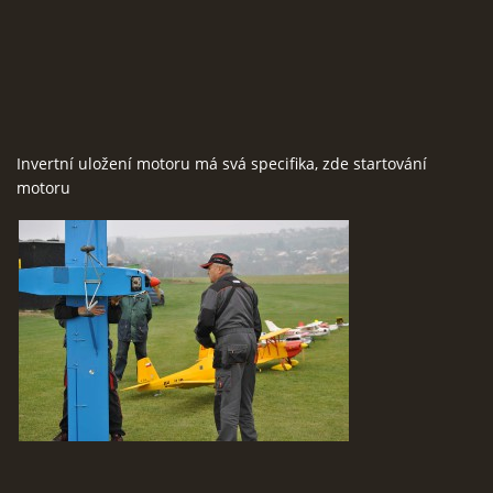
RcAeroHolešov
info@rcaeroholesov.cz
Invertní uložení motoru má svá specifika, zde startování
© 2026 eStránky.cz
|
RSS
|
Aktualizováno: 1. 12. 2023
motoru