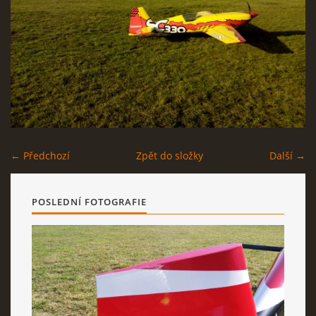
AKTUALITY
ODKAZY
DISKUZE
← Předchozí
Zpět do složky
Další →
ZÁLIBY
POSLEDNÍ FOTOGRAFIE
NAVIJÁK PRO START VĚTRONĚ
AKCE PRO ROK 2016
PLOCHA HOLEŠOV