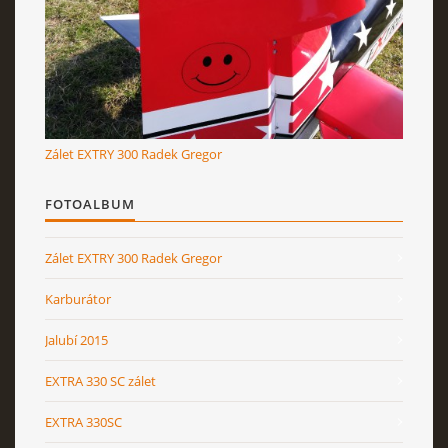
RcAeroHolešov
info@rcaeroholesov.cz
Zálet EXTRY 300 Radek Gregor
© 2026 eStránky.cz
|
RSS
|
Aktualizováno: 1. 12. 2023
FOTOALBUM
Zálet EXTRY 300 Radek Gregor
Karburátor
Jalubí 2015
EXTRA 330 SC zálet
EXTRA 330SC