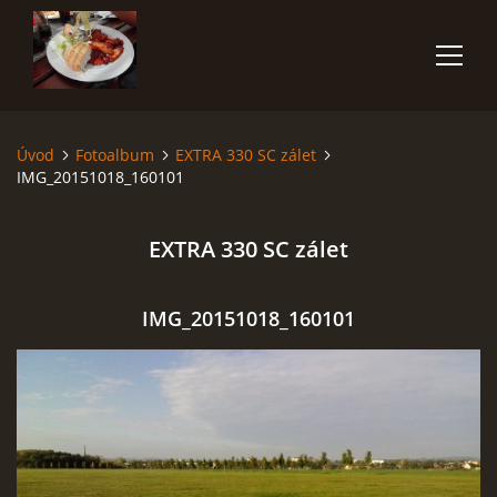
Úvod
Fotoalbum
EXTRA 330 SC zálet
ÚVOD
IMG_20151018_160101
O NÁS
EXTRA 330 SC zálet
ČLENOVÉ
IMG_20151018_160101
FOTOALBUM
POČASÍ
AKCE