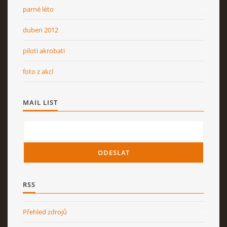
parné léto
duben 2012
piloti akrobati
foto z akcí
MAIL LIST
RSS
Přehled zdrojů