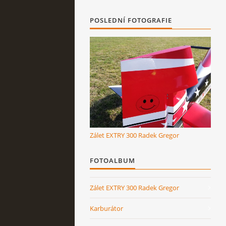
POSLEDNÍ FOTOGRAFIE
Zálet EXTRY 300 Radek Gregor
FOTOALBUM
Zálet EXTRY 300 Radek Gregor
Karburátor