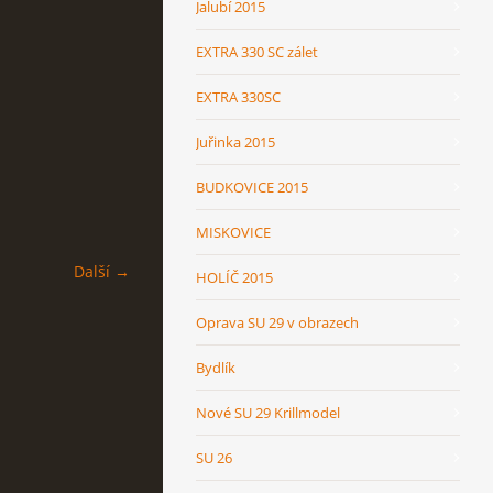
Jalubí 2015
EXTRA 330 SC zálet
EXTRA 330SC
Juřinka 2015
BUDKOVICE 2015
MISKOVICE
Další →
HOLÍČ 2015
Oprava SU 29 v obrazech
Bydlík
Nové SU 29 Krillmodel
SU 26