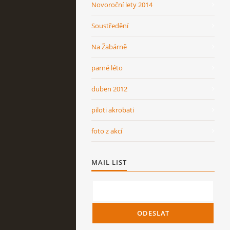
Novoroční lety 2014
Soustředění
Na Žabárně
parné léto
duben 2012
piloti akrobati
foto z akcí
MAIL LIST