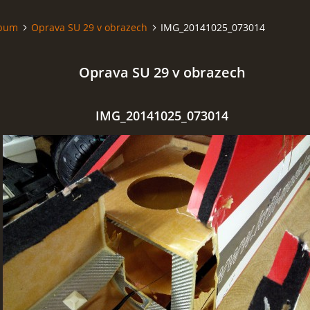
lbum
Oprava SU 29 v obrazech
IMG_20141025_073014
Oprava SU 29 v obrazech
IMG_20141025_073014