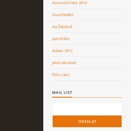
Novoroční lety 2014
Soustředění
Na Žabárně
parné léto
duben 2012
piloti akrobati
foto z akcí
MAIL LIST