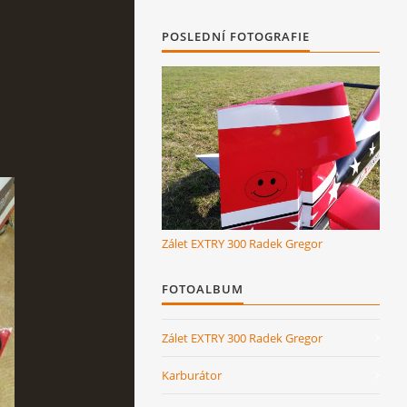
POSLEDNÍ FOTOGRAFIE
Zálet EXTRY 300 Radek Gregor
FOTOALBUM
Zálet EXTRY 300 Radek Gregor
Karburátor