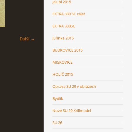
Jalubí 2015
EXTRA 330 SC zálet
EXTRA 330SC
Juřinka 2015
Další →
BUDKOVICE 2015
MISKOVICE
HOLÍČ 2015
Oprava SU 29 v obrazech
Bydlík
Nové SU 29 Krillmodel
SU 26