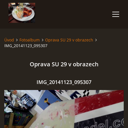
Úvod
Fotoalbum
Oprava SU 29 v obrazech
ÚVOD
IMG_20141123_095307
O NÁS
Oprava SU 29 v obrazech
ČLENOVÉ
IMG_20141123_095307
FOTOALBUM
POČASÍ
AKCE