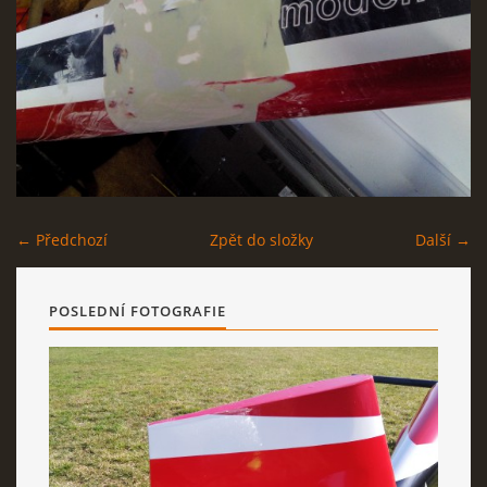
AKTUALITY
ODKAZY
DISKUZE
← Předchozí
Zpět do složky
Další →
ZÁLIBY
POSLEDNÍ FOTOGRAFIE
NAVIJÁK PRO START VĚTRONĚ
AKCE PRO ROK 2016
PLOCHA HOLEŠOV