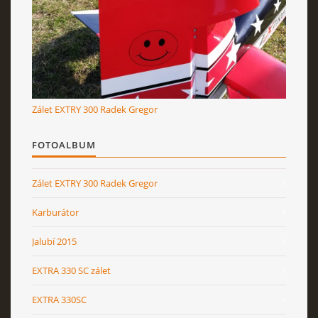
RcAeroHolešov
info@rcaeroholesov.cz
Zálet EXTRY 300 Radek Gregor
© 2026 eStránky.cz
|
RSS
|
Aktualizováno: 1. 12. 2023
FOTOALBUM
Zálet EXTRY 300 Radek Gregor
Karburátor
Jalubí 2015
EXTRA 330 SC zálet
EXTRA 330SC