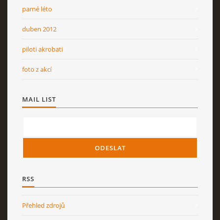
parné léto
duben 2012
piloti akrobati
foto z akcí
MAIL LIST
RSS
Přehled zdrojů