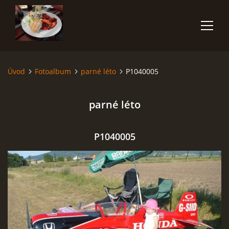
Úvod
Fotoalbum
parné léto
P1040005
ÚVOD
parné léto
O NÁS
ČLENOVÉ
P1040005
FOTOALBUM
POČASÍ
AKCE