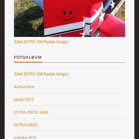
RcAeroHolešov
info@rcaeroholesov.cz
Zálet EXTRY 300 Radek Gregor
© 2026 eStránky.cz
|
RSS
|
Aktualizováno: 1. 12. 2023
FOTOALBUM
Zálet EXTRY 300 Radek Gregor
Karburátor
Jalubí 2015
EXTRA 330 SC zálet
EXTRA 330SC
Juřinka 2015