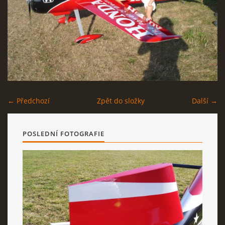
AKTUALITY
ODKAZY
DISKUZE
← Předchozí
Zpět do složky
Další →
ZÁLIBY
POSLEDNÍ FOTOGRAFIE
NAVIJÁK PRO START VĚTRONĚ
AKCE PRO ROK 2016
PLOCHA HOLEŠOV