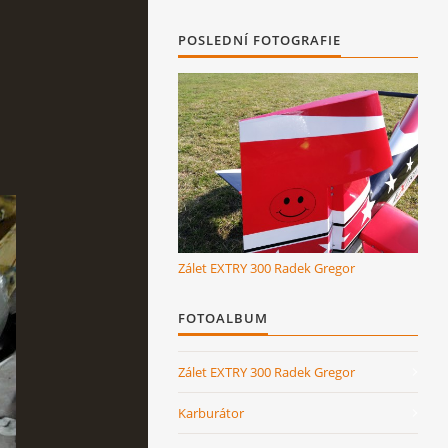
POSLEDNÍ FOTOGRAFIE
Zálet EXTRY 300 Radek Gregor
FOTOALBUM
Zálet EXTRY 300 Radek Gregor
Karburátor