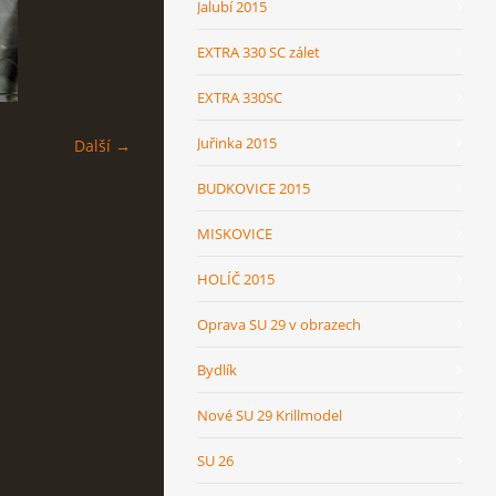
Jalubí 2015
EXTRA 330 SC zálet
EXTRA 330SC
Juřinka 2015
Další →
BUDKOVICE 2015
MISKOVICE
HOLÍČ 2015
Oprava SU 29 v obrazech
Bydlík
Nové SU 29 Krillmodel
SU 26