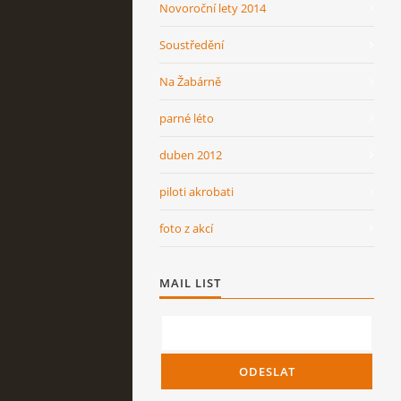
Novoroční lety 2014
Soustředění
Na Žabárně
parné léto
duben 2012
piloti akrobati
foto z akcí
MAIL LIST