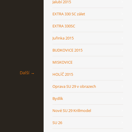
Jalubí 2015
EXTRA 330 SC zálet
EXTRA 330SC
Juřinka 2015
BUDKOVICE 2015
MISKOVICE
Další →
HOLÍČ 2015
Oprava SU 29 v obrazech
Bydlík
Nové SU 29 Krillmodel
SU 26