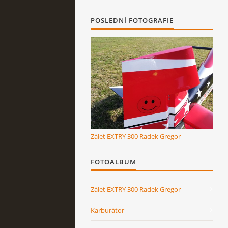
POSLEDNÍ FOTOGRAFIE
Zálet EXTRY 300 Radek Gregor
FOTOALBUM
Zálet EXTRY 300 Radek Gregor
Karburátor