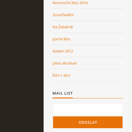
Novoroční lety 2014
Soustředění
Na Žabárně
parné léto
duben 2012
piloti akrobati
foto z akcí
MAIL LIST