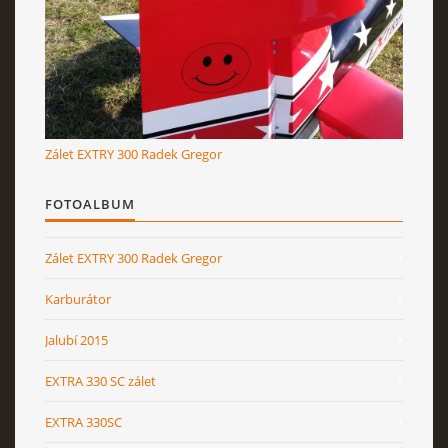
RcAeroHolešov
info@rcaeroholesov.cz
Zálet EXTRY 300 Radek Gregor
© 2026 eStránky.cz
|
RSS
|
Aktualizováno: 1. 12. 2023
FOTOALBUM
Zálet EXTRY 300 Radek Gregor
Karburátor
Jalubí 2015
EXTRA 330 SC zálet
EXTRA 330SC