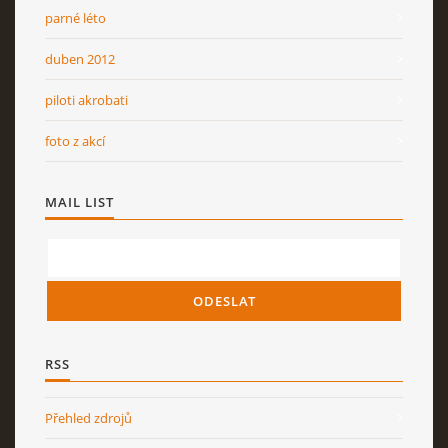
parné léto
duben 2012
piloti akrobati
foto z akcí
MAIL LIST
RSS
Přehled zdrojů