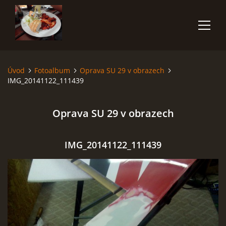
Úvod
Fotoalbum
Oprava SU 29 v obrazech
ÚVOD
IMG_20141122_111439
O NÁS
Oprava SU 29 v obrazech
ČLENOVÉ
IMG_20141122_111439
FOTOALBUM
POČASÍ
AKCE