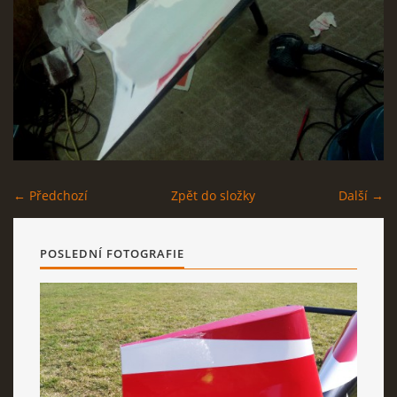
AKTUALITY
ODKAZY
DISKUZE
← Předchozí
Zpět do složky
Další →
ZÁLIBY
POSLEDNÍ FOTOGRAFIE
NAVIJÁK PRO START VĚTRONĚ
AKCE PRO ROK 2016
PLOCHA HOLEŠOV