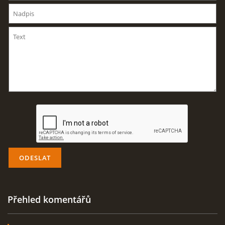
AKTUALITY
ODKAZY
DISKUZE
ZÁLIBY
NAVIJÁK PRO START VĚTRONĚ
AKCE PRO ROK 2016
Přehled komentářů
PLOCHA HOLEŠOV