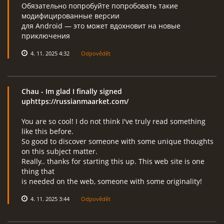
Обязательно попробуйте попробовать такие
модифицированные версии
для Android — это может вдохновит на новые
приключения
4. 11. 2025 4:32
Odpovědět
Chau
- Im glad I finally signed
uphttps://russianmaarket.com/
You are so cool! I do not think I've truly read something
like this before.
So good to discover someone with some unique thoughts
on this subject matter.
Really.. thanks for starting this up. This web site is one
thing that
is needed on the web, someone with some originality!
4. 11. 2025 3:44
Odpovědět