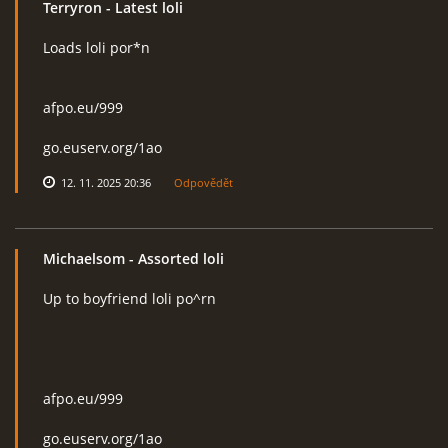
Terryron
- Latest loli
Loads loli por*n
RcAeroHolešov
afpo.eu/999
info@rcaeroholesov.cz
go.euserv.org/1ao
© 2026 eStránky.cz
|
RSS
|
Aktualizováno: 1. 12. 2023
12. 11. 2025 20:36
Odpovědět
Michaelsom
- Assorted loli
Up to boyfriend loli po^rn
afpo.eu/999
go.euserv.org/1ao