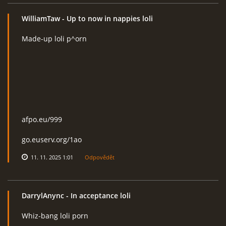
WilliamTaw
- Up to now in nappies loli
Made-up loli p^orn
afpo.eu/999
go.euserv.org/1ao
11. 11. 2025 1:01
Odpovědět
DarrylAnync
- In acceptance loli
Whiz-bang loli porn