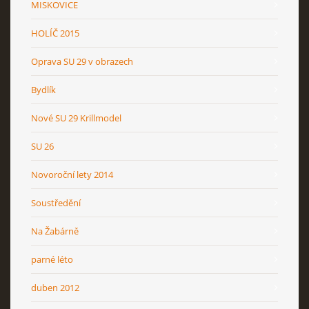
MISKOVICE
HOLÍČ 2015
Oprava SU 29 v obrazech
Bydlík
Nové SU 29 Krillmodel
SU 26
Novoroční lety 2014
Soustředění
Na Žabárně
parné léto
duben 2012