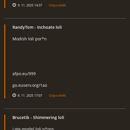
9. 11. 2025 14:37
Odpovědět
RandyTom
- Inchoate loli
Modish loli por*n
afpo.eu/999
go.euserv.org/1ao
8. 11. 2025 17:07
Odpovědět
Brucetib
- Shimmering loli
Late-model loli p*orn