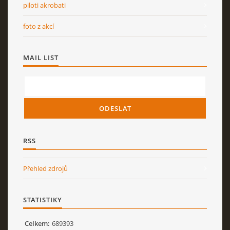
piloti akrobati
foto z akcí
MAIL LIST
RSS
Přehled zdrojů
STATISTIKY
Celkem:
689393