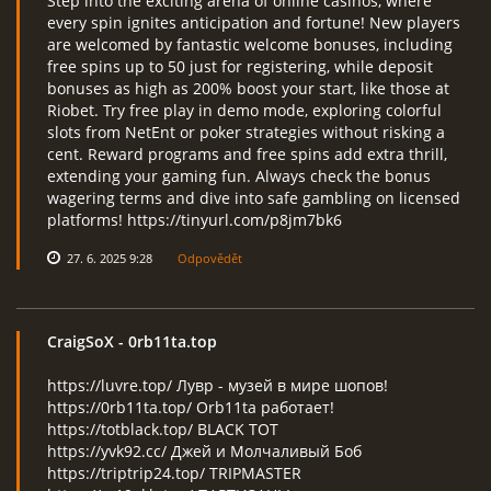
Step into the exciting arena of online casinos, where
every spin ignites anticipation and fortune! New players
are welcomed by fantastic welcome bonuses, including
free spins up to 50 just for registering, while deposit
bonuses as high as 200% boost your start, like those at
Riobet. Try free play in demo mode, exploring colorful
slots from NetEnt or poker strategies without risking a
cent. Reward programs and free spins add extra thrill,
extending your gaming fun. Always check the bonus
wagering terms and dive into safe gambling on licensed
platforms! https://tinyurl.com/p8jm7bk6
27. 6. 2025 9:28
Odpovědět
CraigSoX
- 0rb11ta.top
https://luvre.top/ Лувр - музей в мире шопов!
https://0rb11ta.top/ Orb11ta работает!
https://totblack.top/ BLACK TOT
https://yvk92.cc/ Джей и Молчаливый Боб
https://triptrip24.top/ TRIPMASTER