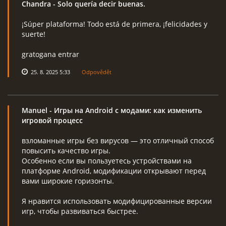
Chandra
- Solo quería decir buenas.
¡Súper plataforma! Todo está de primera, ¡felicidades y
suerte!
RcAeroHolešov
gratogana entrar
info@rcaeroholesov.cz
25. 8. 2025 5:33
Odpovědět
© 2026 eStránky.cz
|
RSS
|
Aktualizováno: 1. 12. 2023
Manuel
- Игры на Android с модами: как изменить
игровой процесс
взломанные игры без вирусов — это отличный способ
повысить качество игры.
Особенно если вы пользуетесь устройствами на
платформе Android, модификации открывают перед
вами широкие горизонты.
Я нравится использовать модифицированные версии
игр, чтобы развиваться быстрее.