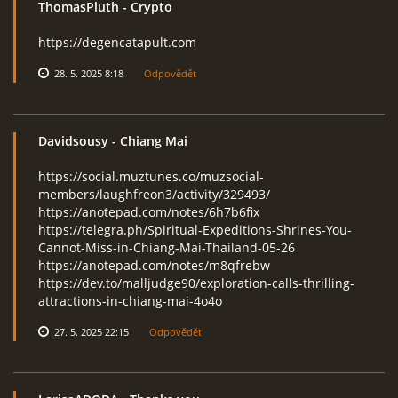
ThomasPluth
- Crypto
https://degencatapult.com
28. 5. 2025 8:18
Odpovědět
Davidsousy
- Chiang Mai
https://social.muztunes.co/muzsocial-
members/laughfreon3/activity/329493/
https://anotepad.com/notes/6h7b6fix
https://telegra.ph/Spiritual-Expeditions-Shrines-You-
Cannot-Miss-in-Chiang-Mai-Thailand-05-26
https://anotepad.com/notes/m8qfrebw
https://dev.to/malljudge90/exploration-calls-thrilling-
attractions-in-chiang-mai-4o4o
27. 5. 2025 22:15
Odpovědět