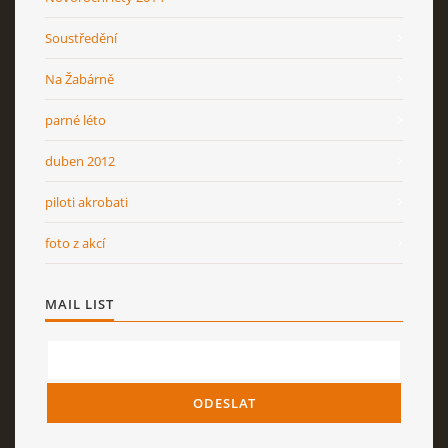
Soustředění
Na Žabárně
parné léto
duben 2012
piloti akrobati
foto z akcí
MAIL LIST