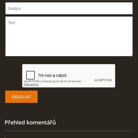
AKTUALITY
ODKAZY
DISKUZE
ZÁLIBY
NAVIJÁK PRO START VĚTRONĚ
AKCE PRO ROK 2016
Přehled komentářů
PLOCHA HOLEŠOV