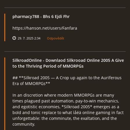
pharmacy788
- Bhs 6 Ejdi Fhr
https://hanson.net/users/Fanfara
29. 7. 2025 2:34
Odpovědět
SilkroadOnline
- Downlaod Silkrooad Online 2005 A Give
to the Thriving Period of MMORPGs
## **Silkroad 2005 — A Crop up again to the Auriferous
Era of MMORPGs**
In an discretion where modern MMORPGs are many
times plagued past automation, pay-to-win mechanics,
and egotistic economies, *Silkroad 2005* emerges as a
bold and tonic replace to what ìåéä online gaming in fact
unforgettable: the comminute, the exaltation, and the
community.