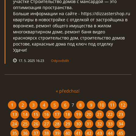
участке Строительство домов с мансардой — это
оптимизация пространства.
Больше информации на сайте - https://dizzastershop.ru
квартиры в новостройке с отделкой от застройщика в
воронеже, ремонт общего имущества в жилом
многоквартирном доме, ремонт баня видео
красноярск строительство дом, строительство домов
ростове, каркасные дома под ключ под отделку
Удачи!
17. 5. 2025 16:23
Odpovědět
« předchozí
1
2
3
4
5
6
7
8
9
10
11
12
13
14
15
16
17
18
19
20
21
22
23
24
25
26
27
28
29
30
31
32
33
34
35
36
37
38
39
40
41
42
43
44
45