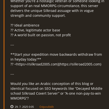
Whether you're a nostalgic veteran or someone looking in
support of an real MMORPG circumstance, this server
delivers the unique Silkroad assuage with in vogue
strength and community support.
?? Ideal ambience
?? Active, legitimate actor base
?? A world built on passion, not profit
---
**Start your expedition move backwards withdraw from
in heyday today:**
?? <https>//silkroad2005.com](https://silkroad2005.com)
---
Would you like an Arabic conception of this blog or
identical focused on SEO keywords like “Decayed Middle
school Silkroad Covert Server” or “A-one non-pay-to-win
MMORPG”?
29. 7. 2025 0:05
Odpovědět