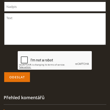
AKTUALITY
ODKAZY
DISKUZE
ZÁLIBY
NAVIJÁK PRO START VĚTRONĚ
AKCE PRO ROK 2016
Přehled komentářů
PLOCHA HOLEŠOV