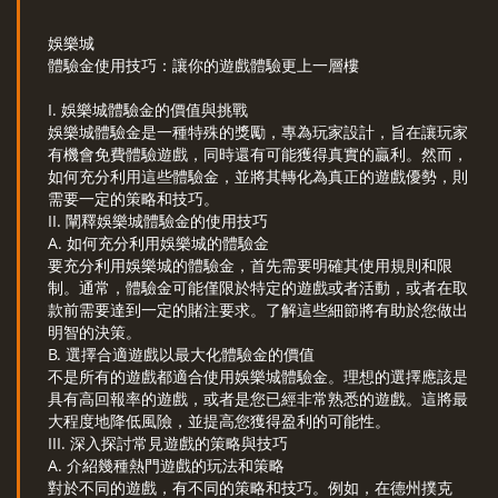
娛樂城
體驗金使用技巧：讓你的遊戲體驗更上一層樓
I. 娛樂城體驗金的價值與挑戰
娛樂城體驗金是一種特殊的獎勵，專為玩家設計，旨在讓玩家
有機會免費體驗遊戲，同時還有可能獲得真實的贏利。然而，
如何充分利用這些體驗金，並將其轉化為真正的遊戲優勢，則
需要一定的策略和技巧。
II. 闡釋娛樂城體驗金的使用技巧
A. 如何充分利用娛樂城的體驗金
要充分利用娛樂城的體驗金，首先需要明確其使用規則和限
制。通常，體驗金可能僅限於特定的遊戲或者活動，或者在取
款前需要達到一定的賭注要求。了解這些細節將有助於您做出
明智的決策。
B. 選擇合適遊戲以最大化體驗金的價值
不是所有的遊戲都適合使用娛樂城體驗金。理想的選擇應該是
具有高回報率的遊戲，或者是您已經非常熟悉的遊戲。這將最
大程度地降低風險，並提高您獲得盈利的可能性。
III. 深入探討常見遊戲的策略與技巧
A. 介紹幾種熱門遊戲的玩法和策略
對於不同的遊戲，有不同的策略和技巧。例如，在德州撲克