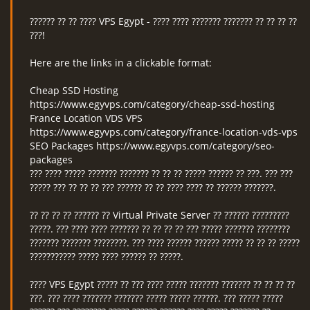
?????? ?? ?? ???? VPS Egypt - ???? ???? ??????? ??????? ?? ?? ?? ??
???!
Here are the links in a clickable format:
Cheap SSD Hosting
https://www.egyvps.com/category/cheap-ssd-hosting
France Location VDS VPS
https://www.egyvps.com/category/france-location-vds-vps
SEO Packages https://www.egyvps.com/category/seo-
packages
??? ???? ????? ??????? ??????? ?? ?? ?? ????? ?????? ?? ???. ??? ???
????? ??? ?? ?? ?? ??? ?????? ?? ?? ???? ???? ?? ?????? ???????.
?? ?? ?? ?? ?????? ?? Virtual Private Server ?? ?????? ?????????
?????. ??? ???? ???? ??????? ?? ?? ?? ?? ??? ????? ??????? ????????
??????? ??????? ????????. ??? ???? ?????? ?????? ????? ?? ?? ?? ?????
??????????? ????? ???? ?????? ?? ?????.
???? VPS Egypt ????? ?? ??? ???? ????? ??????? ??????? ?? ?? ?? ??
???. ??? ???? ??????? ??????? ????? ????? ??????. ??? ????? ?????