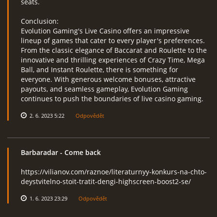
seats.
Conclusion:
Evolution Gaming's Live Casino offers an impressive
lineup of games that cater to every player's preferences.
From the classic elegance of Baccarat and Roulette to the
innovative and thrilling experiences of Crazy Time, Mega
Ball, and Instant Roulette, there is something for
everyone. With generous welcome bonuses, attractive
payouts, and seamless gameplay, Evolution Gaming
continues to push the boundaries of live casino gaming.
2. 6. 2023 5:22
Odpovědět
Barbaradar
- Come back
https://vilianov.com/raznoe/literaturnyy-konkurs-na-chto-
deystvitelno-stoit-tratit-dengi-highscreen-boost2-se/
1. 6. 2023 23:29
Odpovědět