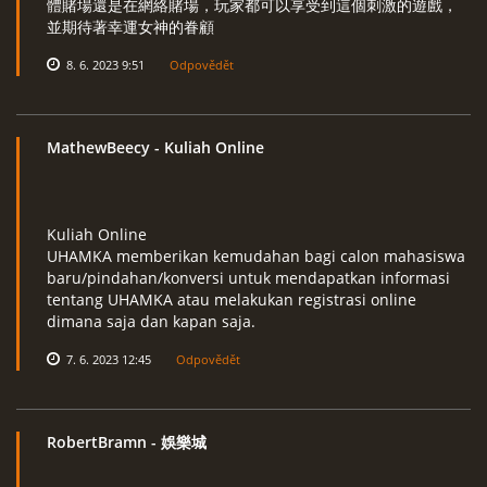
體賭場還是在網絡賭場，玩家都可以享受到這個刺激的遊戲，
並期待著幸運女神的眷顧
8. 6. 2023 9:51
Odpovědět
MathewBeecy
- Kuliah Online
Kuliah Online
UHAMKA memberikan kemudahan bagi calon mahasiswa
baru/pindahan/konversi untuk mendapatkan informasi
tentang UHAMKA atau melakukan registrasi online
dimana saja dan kapan saja.
7. 6. 2023 12:45
Odpovědět
RobertBramn
- 娛樂城