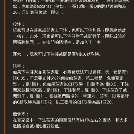
是9點（例如，一張4和一張5的牌點數總和為9），最小點數是0
點，也稱為baccarat（例如，一張10和一張Q的牌點數總和為
20，只計算個位數，即0）。
投注：
玩家可以在莊家或閒家上下注，也可以下注和局（即最終點數
一樣）。此外，玩家還可以下注莊對子或閒對子（即莊或閒首
兩張牌相同）。在澳門的賭場中，還加入了「幸
運六」，玩家可以下注莊或閒是否能以6點取勝。
賠率：
如果下注莊家並且莊家贏，有兩種玩法可以選擇。第一種是買1
賠0.95，即需要支付5%的佣金給莊家。第二種是「免佣百家
樂」，贏1賠1，但如果莊家以6點取勝，則賠率為1賠0.5。下注
閒家並且閒家贏，贏1賠1。下注和局，贏1賠8。下注莊對子或
閒對子，贏1賠11。根據澳門賭場的「幸運六」賠率，以兩張牌
的6點取勝為贏1賠12，以三張牌的6點取勝為贏1賠20。
機會率：
在百家樂中，下注莊家的期望值只有約1%左右的優勢，和大多
數賭場遊戲相比相對較低。