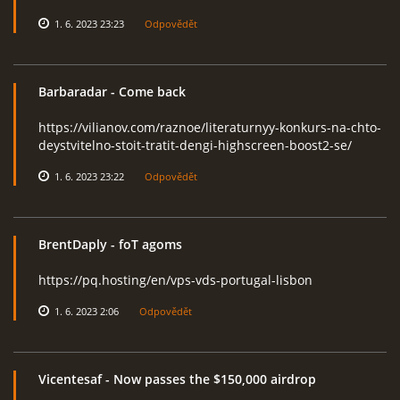
1. 6. 2023 23:23
Odpovědět
Barbaradar
- Come back
https://vilianov.com/raznoe/literaturnyy-konkurs-na-chto-
deystvitelno-stoit-tratit-dengi-highscreen-boost2-se/
1. 6. 2023 23:22
Odpovědět
BrentDaply
- foT agoms
https://pq.hosting/en/vps-vds-portugal-lisbon
1. 6. 2023 2:06
Odpovědět
Vicentesaf
- Now passes the $150,000 airdrop