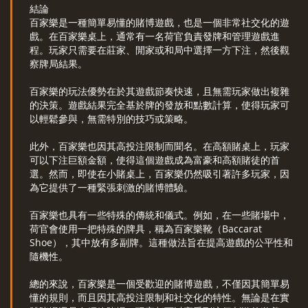
結論
百家樂是一種簡單易懂的賭博遊戲，也是一個非常社交化的遊
戲。在百家樂桌上，通常有一名荷官負責發牌和管理遊戲進
程。玩家只需要在莊家、閒家或和局中選擇一方下注，然後觀
察牌局結果。
百家樂的玩法優勢在於其遊戲節奏快速，且無需玩家做出複雜
的決策。遊戲結果完全基於牌的發放和點數計算，使得玩家可
以輕鬆參與，無需特別的技巧或策略。
此外，百家樂也因其高投注限制而聞名。在高額賭桌上，玩家
可以下注巨額金額，使得這個遊戲成為富豪和高額賭徒的首
選。然而，即使在小賭桌上，百家樂仍然吸引著許多玩家，因
為它提供了一種緊張刺激的賭博體驗。
百家樂也具有一些特殊的傳統和儀式。例如，在一些賭場中，
荷官會使用一把特殊的牌具，稱為百家樂靴（Baccarat
Shoe），其中放有多副牌。這種做法旨在提高遊戲的公平性和
隨機性。
總的來說，百家樂是一個受歡迎的賭博遊戲，不僅因其簡單易
懂的規則，而且因其高投注限制和社交化的特性。無論是在實