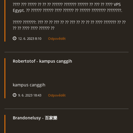
???? ??? ????? ?? ?? ?? ?????? ??????? ?????? ?? ??? ?? ???? VPS
Egypt. ?? ?????? ?????? ???? ?????? ?? ?????? ???????? ????????.
????? ???????: ??? ?? ?? ??? ?? ?? ??? ?? ?? ?? ?? ???? ??????? ?? ??
?? ?? ???? ???? ?????? ??
12. 6. 2023 8:10
Odpovědět
Robertotof
- kampus canggih
kampus canggih
9. 6. 2023 18:43
Odpovědět
Brandonelusy
- 百家樂