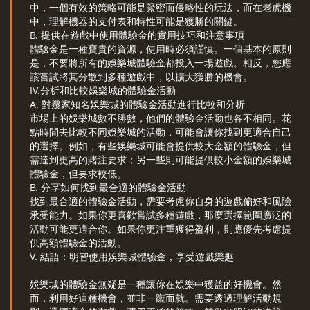
中，一個有效的策略可能是緊密而侵略性的玩法，而在老虎機
中，理解機器的支付表和特性可能是獲勝的關鍵。
B. 提供在遊戲中使用體驗金的實用技巧和注意事項
體驗金是一種寶貴的資源，使用時必須謹慎。一個基本的原則
是，不要將所有的娛樂城體驗金都投入一場遊戲。相反，您應
該嘗試將其分散到多種遊戲中，以擴大獲勝的機會。
IV.分析和比較娛樂城的體驗金活動
A. 對幾家知名娛樂城的體驗金活動進行比較和分析
市場上的娛樂城數不勝數，他們的體驗金活動也各不相同。花
點時間去比較不同娛樂城的活動，可能會讓你找到更適合自己
的選擇。例如，有些娛樂城可能會提供較大金額的體驗金，但
需達到更高的賭注要求；另一些則可能提供較小金額的娛樂城
體驗金，但要求較低。
B. 分享如何找到最合適的體驗金活動
找到最合適的體驗金活動，需要考慮你自身的遊戲偏好和風險
承受能力。如果你更喜歡嘗試多種遊戲，那麼選擇範圍廣泛的
活動可能更適合你。如果你更注重獲得盈利，則應優先考慮提
供高額體驗金的活動。
V. 結語：明智使用娛樂城體驗金，享受遊戲樂趣
娛樂城的體驗金無疑是一種讓你在娛樂中獲益的好機會。然
而，利用好這種機會，並非一蹴而就。需要透過理解活動規