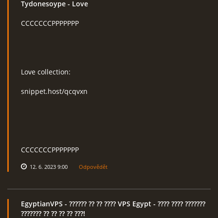
Tydonesoype
- Love
CCCCCCCPPPPPPP
RcAeroHolešov
info@rcaeroholesov.cz
Love collection:
© 2026 eStránky.cz
|
RSS
|
Aktualizováno: 1. 12. 2023
snippet.host/qcqvxn
CCCCCCCPPPPPPP
12. 6. 2023 9:00
Odpovědět
EgyptianVPS
- ?????? ?? ?? ???? VPS Egypt - ???? ???? ???????
??????? ?? ?? ?? ?? ???!