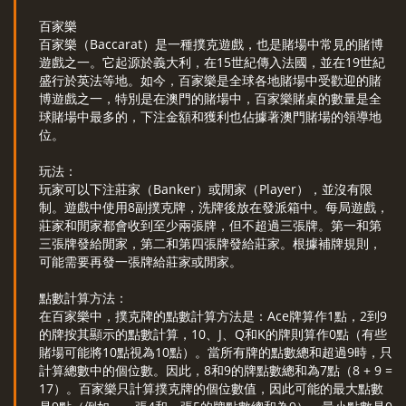
百家樂
百家樂（Baccarat）是一種撲克遊戲，也是賭場中常見的賭博
遊戲之一。它起源於義大利，在15世紀傳入法國，並在19世紀
盛行於英法等地。如今，百家樂是全球各地賭場中受歡迎的賭
博遊戲之一，特別是在澳門的賭場中，百家樂賭桌的數量是全
球賭場中最多的，下注金額和獲利也佔據著澳門賭場的領導地
位。
玩法：
玩家可以下注莊家（Banker）或閒家（Player），並沒有限
制。遊戲中使用8副撲克牌，洗牌後放在發派箱中。每局遊戲，
莊家和閒家都會收到至少兩張牌，但不超過三張牌。第一和第
三張牌發給閒家，第二和第四張牌發給莊家。根據補牌規則，
可能需要再發一張牌給莊家或閒家。
點數計算方法：
在百家樂中，撲克牌的點數計算方法是：Ace牌算作1點，2到9
的牌按其顯示的點數計算，10、J、Q和K的牌則算作0點（有些
賭場可能將10點視為10點）。當所有牌的點數總和超過9時，只
計算總數中的個位數。因此，8和9的牌點數總和為7點（8 + 9 =
17）。百家樂只計算撲克牌的個位數值，因此可能的最大點數