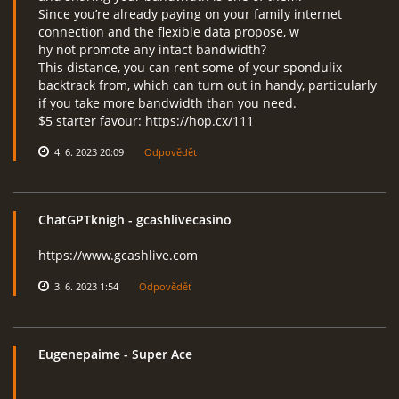
Since you’re already paying on your family internet
connection and the flexible data propose, w
hy not promote any intact bandwidth?
This distance, you can rent some of your spondulix
backtrack from, which can turn out in handy, particularly
if you take more bandwidth than you need.
$5 starter favour: https://hop.cx/111
4. 6. 2023 20:09
Odpovědět
ChatGPTknigh
- gcashlivecasino
https://www.gcashlive.com
3. 6. 2023 1:54
Odpovědět
Eugenepaime
- Super Ace