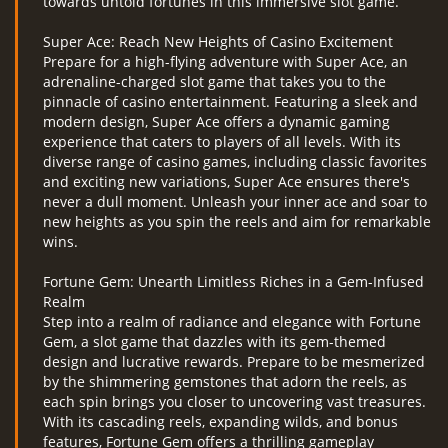
towards untold fortunes in this immersive slot game.
Super Ace: Reach New Heights of Casino Excitement
Prepare for a high-flying adventure with Super Ace, an
adrenaline-charged slot game that takes you to the
pinnacle of casino entertainment. Featuring a sleek and
modern design, Super Ace offers a dynamic gaming
experience that caters to players of all levels. With its
diverse range of casino games, including classic favorites
and exciting new variations, Super Ace ensures there's
never a dull moment. Unleash your inner ace and soar to
new heights as you spin the reels and aim for remarkable
wins.
Fortune Gem: Unearth Limitless Riches in a Gem-Infused
Realm
Step into a realm of radiance and elegance with Fortune
Gem, a slot game that dazzles with its gem-themed
design and lucrative rewards. Prepare to be mesmerized
by the shimmering gemstones that adorn the reels, as
each spin brings you closer to uncovering vast treasures.
With its cascading reels, expanding wilds, and bonus
features, Fortune Gem offers a thrilling gameplay