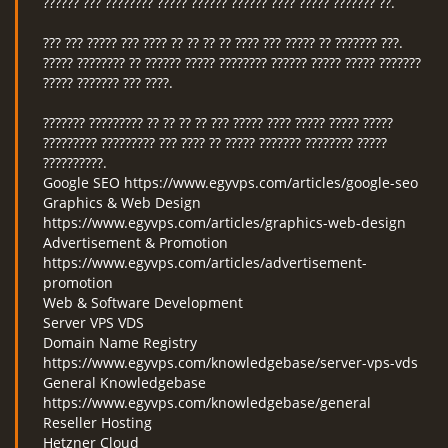
?????? ??? ???????? ????? ?????? ?????? ???? ????? ??????? ??.
??? ??? ????? ??? ???? ?? ?? ?? ?? ???? ??? ????? ?? ??????? ???.
????? ???????? ?? ?????? ????? ???????? ?????? ????? ????? ???????
????? ??????? ??? ????.
??????? ????????? ?? ?? ?? ?? ??? ????? ???? ????? ????? ?????
????????? ????????? ??? ???? ?? ????? ??????? ???????? ?????
??????????.
Google SEO https://www.egyvps.com/articles/google-seo
Graphics & Web Design
https://www.egyvps.com/articles/graphics-web-design
Advertisement & Promotion
https://www.egyvps.com/articles/advertisement-
promotion
Web & Software Development
Server VPS VDS
Domain Name Registry
https://www.egyvps.com/knowledgebase/server-vps-vds
General Knowledgebase
https://www.egyvps.com/knowledgebase/general
Reseller Hosting
Hetzner Cloud